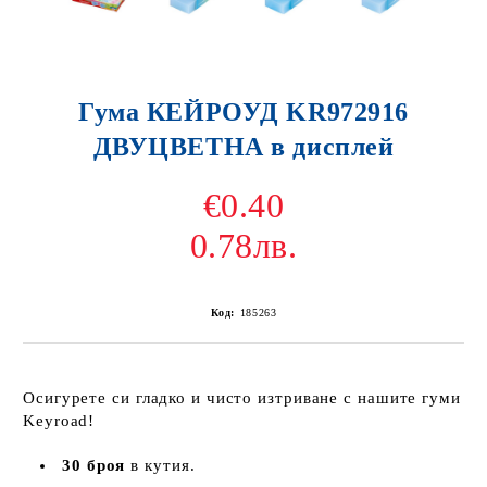
Гума КЕЙРОУД KR972916
ДВУЦВЕТНА в дисплей
€0.40
0.78лв.
Код:
185263
Осигурете си гладко и чисто изтриване с нашите гуми
Keyroad!
30 броя
в кутия.