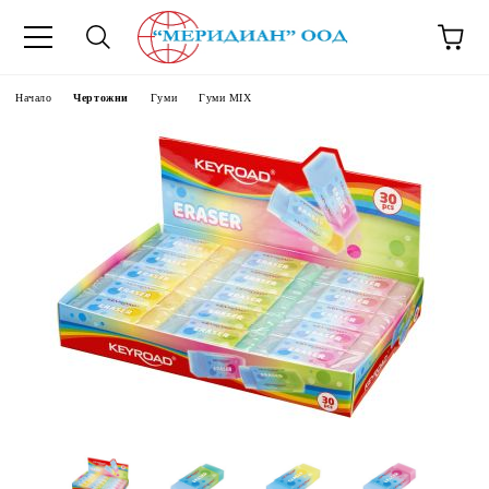
6500777
Начало
Чертожни
Гуми
Гуми MIX