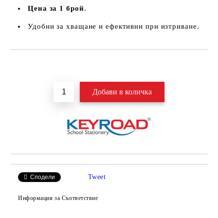
Цена за 1 брой
.
Удобни за хващане и ефективни при изтриване.
Добави в желани
Tweet
Сподели
Информация за Съответствие