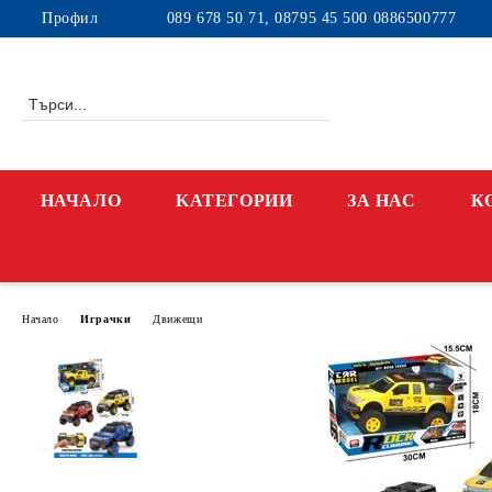
Профил
089 678 50 71, 08795 45 500 0886500777
НАЧАЛО
KАТЕГОРИИ
ЗА НАС
К
Начало
Играчки
Движещи