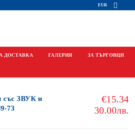
EUR
А ДОСТАВКА
ГАЛЕРИЯ
ЗА ТЪРГОВЦИ
€15.34
 със ЗВУК и
9-73
30.00лв.