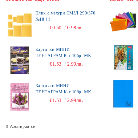
Плик с мехури СМЗЛ 290/370
№18 !!!
€0.50
0.98лв.
Картички МИНИ
ПЕНТАГРАМ К-т 10бр. МК
492
€1.53
2.99лв.
Картички МИНИ
ПЕНТАГРАМ К-т 10бр. МК
450
€1.53
2.99лв.
Абонирай се