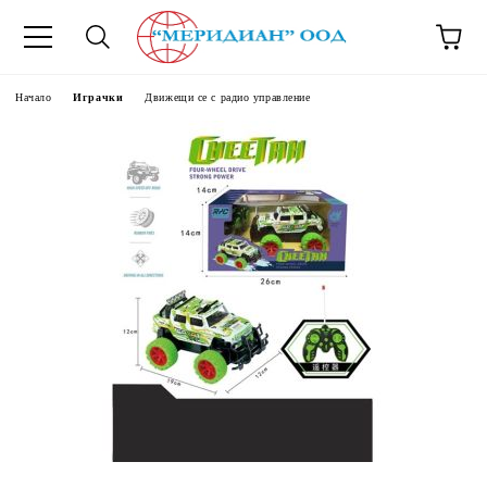
6500777
Начало
Играчки
Движещи се с радио управление