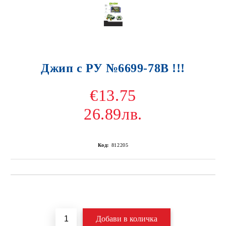
Джип с РУ №6699-78В !!!
€13.75
26.89лв.
Код:
812205
Добави в желани