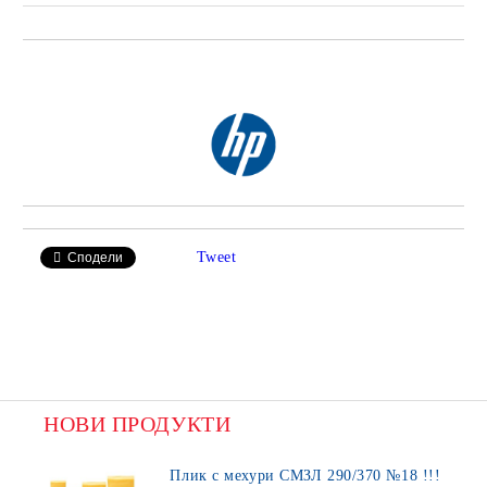
Добави в желани
Tweet
Сподели
НОВИ ПРОДУКТИ
Плик с мехури СМЗЛ 290/370 №18 !!!