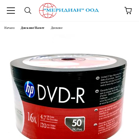
6500777
Начало
Дискове/Памет
Дискове