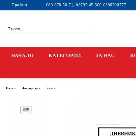
Профил
089 678 50 71, 08795 45 500 0886500777
НАЧАЛО
KАТЕГОРИИ
ЗА НАС
К
Начало
Формуляри
Книги