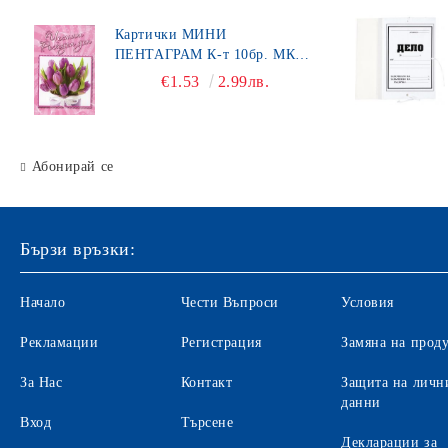
Картички МИНИ
ПЕНТАГРАМ К-т 10бр. МК
450
€1.53
2.99лв.
Абонирай се
Бързи връзки:
Начало
Чести Въпроси
Условия
Рекламации
Регистрация
Замяна на прод
За Нас
Контакт
Защита на личн
данни
Вход
Търсене
Декларации за