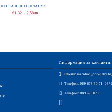
ПАПКА ДЕЛО С ПЛАТ !!!
€1.32
2.58лв.
Информация за контакти:
Имейл:
meridian_ood@abv.bg
Телефон:
089 678 50 71, 087
укт
Телефон:
0896785071
ите