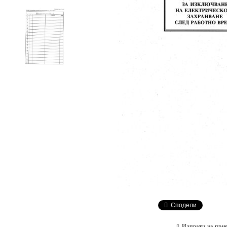
Сподели
Изпрати на при