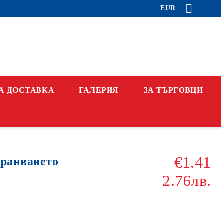
EUR
А ДОСТАВКА
ГАЛЕРИЯ
ЗА ТЪРГОВЦИ
€1.41
хранването
2.76лв.