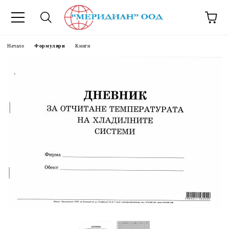
6500777
Начало
Формуляри
Книги