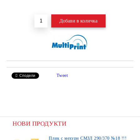
Добави в желани
Tweet
Сподели
НОВИ ПРОДУКТИ
Плик с мехури СМЗЛ 290/370 №18 !!!