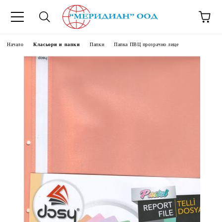
6500777
Начало
Класьори и папки
Папки
Папка ПВЦ прозрачно лице