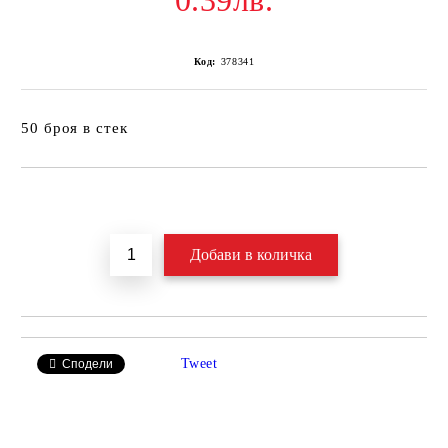
0.39лв.
Код:
378341
50 броя в стек
Добави в желани
Tweet
Сподели