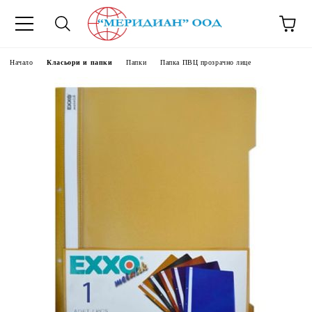
6500777
Начало
Класьори и папки
Папки
Папка ПВЦ прозрачно лице