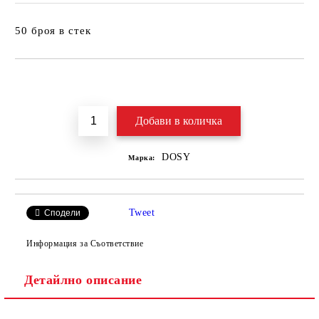
50 броя в стек
Добави в желани
DOSY
Марка:
Tweet
Сподели
Информация за Съответствие
Детайлно описание