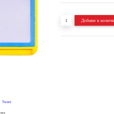
Добави в желани
Tweet
ятел