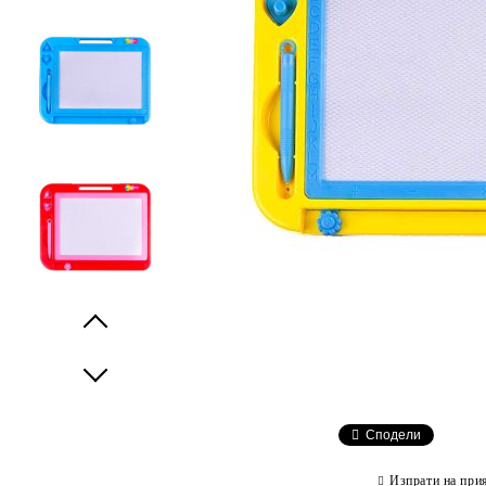
Prev
Next
Сподели
Изпрати на при