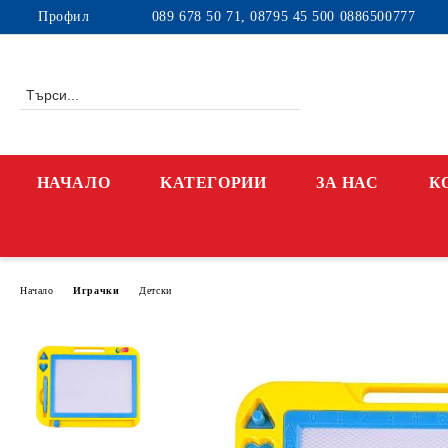
Профил
089 678 50 71, 08795 45 500 0886500777
НАЧАЛО
KАТЕГОРИИ
ЗА НАС
К
Начало
Играчки
Детски