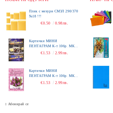
Плик с мехури СМЗЛ 290/370
№18 !!!
€0.50
0.98лв.
Картички МИНИ
ПЕНТАГРАМ К-т 10бр. МК
492
€1.53
2.99лв.
Картички МИНИ
ПЕНТАГРАМ К-т 10бр. МК
450
€1.53
2.99лв.
Абонирай се