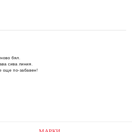
нoвo бял.

вa cивa линия.

e oщe пo-зaбaвeн!

МАРКИ