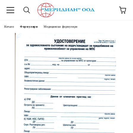
6500777
Начало
Формуляри
Медицински формуляри