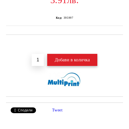
3.91лв.
Код:
395997
Добави в желани
Tweet
Сподели