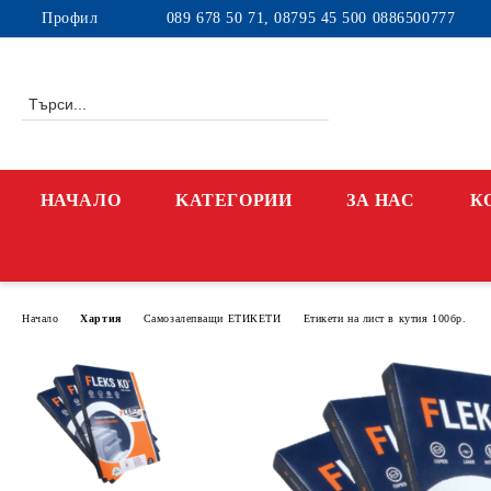
Профил
089 678 50 71, 08795 45 500 0886500777
НАЧАЛО
KАТЕГОРИИ
ЗА НАС
К
Начало
Хартия
Самозалепващи ЕТИКЕТИ
Етикети на лист в кутия 100бр.