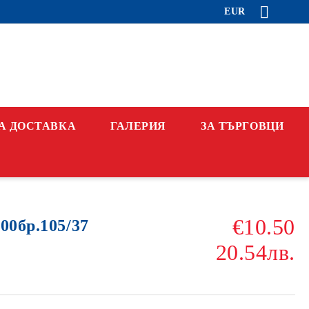
EUR
А ДОСТАВКА
ГАЛЕРИЯ
ЗА ТЪРГОВЦИ
€10.50
00бр.105/37
20.54лв.