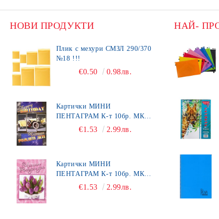
НОВИ ПРОДУКТИ
НАЙ- ПР
Плик с мехури СМЗЛ 290/370
№18 !!!
€0.50
0.98лв.
Картички МИНИ
ПЕНТАГРАМ К-т 10бр. МК
492
€1.53
2.99лв.
Картички МИНИ
ПЕНТАГРАМ К-т 10бр. МК
450
€1.53
2.99лв.